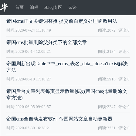
首页
编程
zblog专区
杂谈
帝国cms正文关键词替换 提交前自定义处理函数用法
时间:2020-07-24 11:18:49
阅读:2072
评论:0
帝国cms批量删除父分类下的全部文章
时间:2020-06-14 12:09:21
阅读:2184
评论:0
帝国刷新出现Table '***_ecms_表名_data_' doesn't exist解决
方法
时间:2020-06-10 17:10:27
阅读:5916
评论:0
帝国后台文章列表每页显示数量修改(帝国cms批量删除文
章方法)
时间:2020-06-05 09:02:57
阅读:2247
评论:0
帝国cms全自动发布软件 帝国网站文章自动更新器
时间:2020-05-30 16:28:21
阅读:2531
评论:0