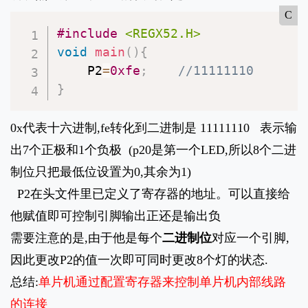
C
#
include
<REGX52.H>
void
main
(
)
{
	P2
=
0xfe
;
//11111110
}
0x代表十六进制,fe转化到二进制是 11111110 表示输
出7个正极和1个负极 (p20是第一个LED,所以8个二进
制位只把最低位设置为0,其余为1)
P2在头文件里已定义了寄存器的地址。可以直接给
他赋值即可控制引脚输出正还是输出负
需要注意的是,由于他是每个
二进制位
对应一个引脚,
因此更改P2的值一次即可同时更改8个灯的状态.
总结:
单片机通过配置寄存器来控制单片机内部线路
的连接