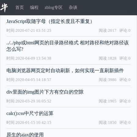
首页
编程
zblog专区
杂谈
JavaScript取随字母（指定长度且不重复）
时间:2020-07-21 03:51:25
阅读:2017
评论:0
../../php或html网页的目录路径格式 相对路径和绝对路径该
怎么写?
时间:2020-04-09 13:54:38
阅读:1828
评论:0
电脑浏览器网页定时自动刷新，如何实现一直刷新插件
时间:2020-04-05 14:18:57
阅读:3986
评论:0
div里面的img图片下方有空白的空隙
时间:2020-03-29 16:05:52
阅读:1905
评论:0
calc():css中尺寸的运算
时间:2020-01-15 10:42:15
阅读:1850
评论:0
原生的ajax的使用