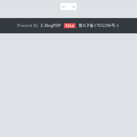
‹‹
1
››
Powered By
Z-BlogPHP
鲁ICP备17032296号-1
51La