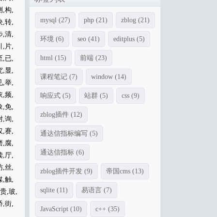
测,构,
mysql
(27)
php
(21)
zblog
(21)
决,转,
步,清,
环境
(6)
seo
(41)
editplus
(5)
引,片,
html
(15)
前端
(23)
至,已,
究,显,
课程笔记
(7)
window
(14)
见,举,
依,频,
响应式
(5)
站群
(5)
css
(9)
象,免,
zblog插件
(12)
耐,询,
仅,赛,
通达信指标编写
(5)
磨,腐,
通达信指标
(6)
读,厅,
访,丝,
zblog插件开发
(9)
帝国cms
(13)
媒,触,
sqlite
(11)
易语言
(7)
,贵,玻,
桥,街,
JavaScript
(10)
c++
(35)