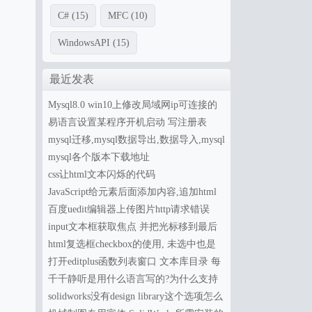
C#
(15)
MFC
(10)
WindowsAPI
(15)
最近发表
Mysql8.0 win10上修改局域网ip可连接的
配置
易语言设置某程序开机启动 写注册表
mysql迁移,mysql数据导出,数据导入,mysql
备份 mysql5.7数据导入到mysql8.0
mysql各个版本下载地址
css让html文本闪烁的代码
JavaScript给元素后面添加内容,追加html
内容 insertAdjacentHTML()
百度uedit编辑器上传图片http请求错误
input文本框获取焦点 并把光标移到最后
面
html复选框checkbox的使用, 未选中也是
on的问题,原生JavaScript操作checkbox
打开editplus函数列表窗口 文本库目录 每
了怎么调出
千千静听是用什么语言写的?为什么支持
这么多的格式还这么小巧？
solidworks没有design library这个选项怎么