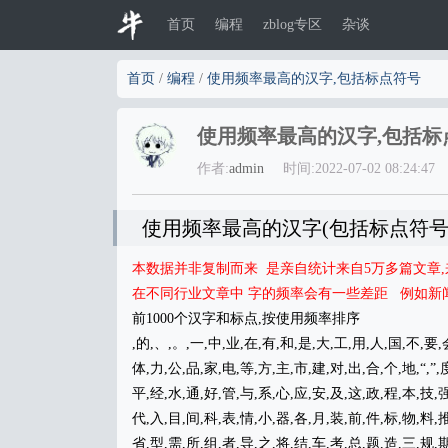
首页
编程
zblog专区
杂谈
首页
/
编程
/
使用频率最高的汉字,包括标点符号
使用频率最高的汉字,包括标
作者:
admin
时间:2022-07-02 08:24:47
使用频率最高的汉字(包括标点符号
本数据并非复制而来 是亲自统计来自5万多篇文章,来
在不同行业文章中 字的频率会有一些差距 例如新
前1000个汉字和标点,按使用频率排序
,的,、,。,一,中,业,在,有,和,是,大,工,用,人,国,不,要,
体,力,公,品,家,电,等,方,主,市,建,对,出,合,个,地,“,”
平,经,水,通,好,管,与,系,心,应,安,及,这,政,程,本,技,强
代,入,目,间,科,表,情,小,器,各,月,装,前,件,标,物,料,推
省,型,需,所,组,者,导,之,将,结,车,考,总,题,造,三,规,期