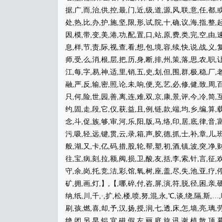
据,广,而,治,供,控,最,门,近,级,道,源,风,联,意,任,都,或
处,热,比,办,护,施,坚,限,形,试,院,十,确,议,海,指,整,起
因,模,带,变,美,港,功,配,置,口,站,原,费,类,完,空,由,速
息,样,节,责,际,视,查,看,想,包,境,容,续,快,说,战,义,复
师,受,么,消,根,层,把,历,身,断,排,州,策,落,思,农,职,让
江,每,字,易,神,适,里,销,五,史,划,但,围,群,极,稳,厂,老
融,严,反,输,密,照,论,未,响,便,充,艺,必,修,健,致,周,百
只,何,险,世,园,善,离,连,难,双,京,康,景,评,今,冷,简,互
约,固,走,段,它,仪,获,益,且,例,链,款,端,均,乡,编,算,载
念,斗,促,族,够,审,河,乐,阳,版,马,络,印,居,底,律,音,富
污,吸,轻,远,键,贯,云,录,箱,声,胶,德,抓,士,补,章,儿,班
般,湖,又,卡,亿,码,措,股,轮,帮,塑,初,酒,镇,波,突,净,财
往,宝,病,刻,拉,额,阀,损,卫,酸,友,括,李,索,针,言,征,欢
守,余,岗,托,竞,洁,彩,馆,氧,树,座,盖,尽,失,池,亚,疗,停
矿,拥,画,灯,】,【,哪,碎,付,咨,屏,演,符,脱,径,困,亲,硬
纳,纸,川,千,·,扩,松,楼,喷,努,混,永,℃,谈,绕,隔,斯,…
刷,孩,燃,喜,却,予,汉,扬,授,润,七,透,床,怎,墙,亮,璃,劳
绝,闭,另,早,铝,宜,磁,假,左,丽,庭,旋,讯,谢,植,散,顶,