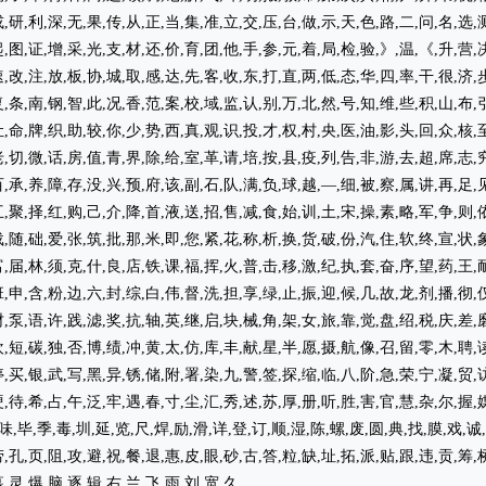
,研,利,深,无,果,传,从,正,当,集,准,立,交,压,台,做,示,天,色,路,二,问,名,选,
,图,证,增,采,光,支,材,还,价,育,团,他,手,参,元,着,局,检,验,》,温,《,升,营,
,改,注,放,板,协,城,取,感,达,先,客,收,东,打,直,两,低,态,华,四,率,干,很,济,
,条,南,钢,智,此,况,香,范,案,校,域,监,认,别,万,北,然,号,知,维,些,积,山,布,
,命,牌,织,助,较,你,少,势,西,真,观,识,投,才,权,村,央,医,油,影,头,回,众,核,
,切,微,话,房,值,青,界,除,给,室,革,请,培,按,县,疫,列,告,非,游,去,超,席,志,
,承,养,障,存,没,兴,预,府,该,副,石,队,满,负,球,越,—,细,被,察,属,讲,再,足,
,聚,择,红,购,己,介,降,首,液,送,招,售,减,食,始,训,土,宋,操,素,略,军,争,则,
,随,础,爱,张,筑,批,那,米,即,您,紧,花,称,析,换,货,破,份,汽,住,软,终,宣,状,
,届,林,须,克,什,良,店,铁,课,福,挥,火,普,击,移,激,纪,执,套,奋,序,望,药,王,
,申,含,粉,边,六,封,综,白,伟,督,洗,担,享,绿,止,振,迎,候,几,故,龙,剂,播,彻,
,泵,语,许,践,滤,奖,抗,轴,英,继,启,块,械,角,架,女,旅,靠,觉,盘,绍,税,庆,差,
,短,碳,独,否,博,绩,冲,黄,太,仿,库,丰,献,星,半,愿,摄,航,像,召,留,零,木,聘,
,买,银,武,写,黑,异,锈,储,附,署,染,九,警,签,探,缩,临,八,阶,急,荣,宁,凝,贸,
,待,希,占,午,泛,牢,遇,春,寸,尘,汇,秀,述,苏,厚,册,听,胜,害,官,慧,杂,尔,握,
,味,毕,季,毒,圳,延,览,尺,焊,励,滑,详,登,订,顺,湿,陈,螺,废,圆,典,找,膜,戏,诚
,孔,页,阻,攻,避,祝,餐,退,惠,皮,眼,砂,古,答,粒,缺,址,拓,派,贴,跟,违,贡,筹,
幕,灵,爆,脑,逐,辑,右,兰,飞,雨,刘,宽,久