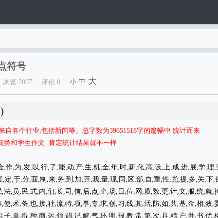
点符号
大
中
浏览:2007
评论:0
小
)
自各个行业,包括新闻等。总字数为39651518字的篇幅中 统计而来
闻类和学生作文 肯定统计结果就不一样
会,作,为,发,以,行,了,能,动,产,生,机,全,年,时,新,化,高,设,上,成,进,展,学,理,
,度,定,于,分,面,制,来,务,到,加,开,我,量,现,同,区,部,自,重,性,党,提,多,关,下,
,法,员,民,式,内,们,长,司,信,后,点,企,场,日,位,网,质,数,更,计,文,服,统,就,
,使,术,备,也,接,社,流,特,项,事,专,求,创,习,线,其,活,防,如,共,基,金,相,效,
,子,单,得,种,商,运,领,调,记,解,气,环,明,报,教,常,第,次,具,精,户,并,书,优,