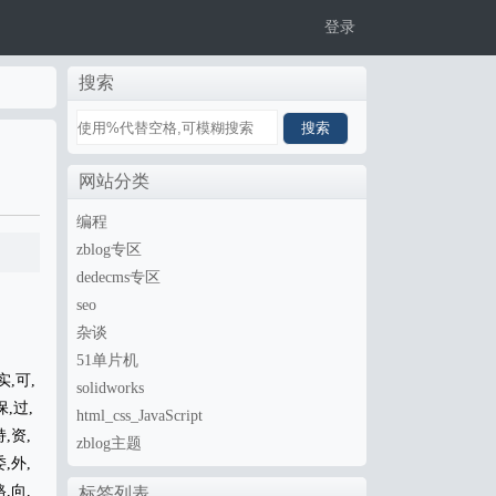
登录
搜索
网站分类
编程
zblog专区
dedecms专区
seo
杂谈
51单片机
实,可,
solidworks
保,过,
html_css_JavaScript
持,资,
zblog主题
委,外,
格,向,
标签列表