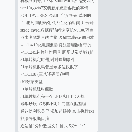
办?
机械制图专用字体 SolidWorks所需安装的
字体
win10或win7安装新系统后要做的事情
SOLIDWORKS 添加自定义按钮,草图的
剪裁,延伸,延长
php把时间戳转化成人性化的时间 几分钟
前,几小时前或几天前
zblog mysql数据库访问速度优化 100万篇
文章秒开不卡 php版
点击浏览器里的连接 唤醒本地exe 调用本
地exe
window10此电脑删除资源管理器自带的
下载，视频，图片，音乐，文档，桌面
74HC245芯片的作用 引脚图以及功能 (解
决单片机输出功率不足的问题)
51单片机定时器,时钟周期事件
51单片机数码管显示多位数数字
74HC138 (三八译码器)说明
c51数据类型
51单片机延时函数
51单片机点亮一个LED 和 LED闪烁
退学炒股《我和小明》完整跟贴整理
通达信浏览器里 添加超链接 点击执行exe
抓涨停板顺口溜
通达信1分钟数据文件格式 5分钟.lc5