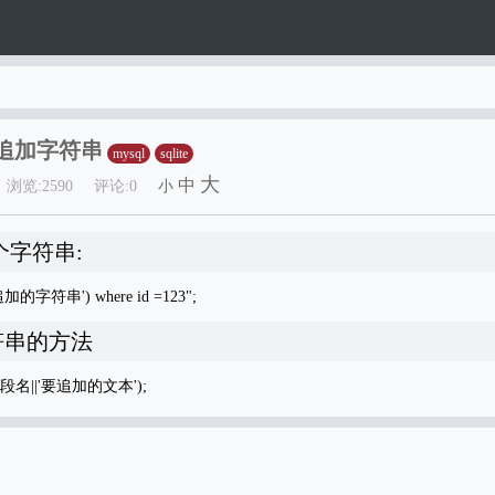
后面追加字符串
mysql
sqlite
大
中
浏览:2590
评论:0
小
个字符串:
的字符串') where id =123";
字符串的方法
字段名||'要追加的文本');