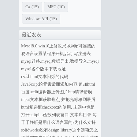
C#
(15)
MFC
(10)
WindowsAPI
(15)
最近发表
Mysql8.0 win10上修改局域网ip可连接的
配置
易语言设置某程序开机启动 写注册表
mysql迁移,mysql数据导出,数据导入,mysql
备份 mysql5.7数据导入到mysql8.0
mysql各个版本下载地址
css让html文本闪烁的代码
JavaScript给元素后面添加内容,追加html
内容 insertAdjacentHTML()
百度uedit编辑器上传图片http请求错误
input文本框获取焦点 并把光标移到最后
面
html复选框checkbox的使用, 未选中也是
on的问题,原生JavaScript操作checkbox
打开editplus函数列表窗口 文本库目录 每
了怎么调出
千千静听是用什么语言写的?为什么支持
这么多的格式还这么小巧？
solidworks没有design library这个选项怎么