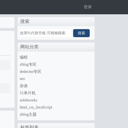
登录
搜索
网站分类
编程
zblog专区
dedecms专区
seo
杂谈
51单片机
solidworks
html_css_JavaScript
zblog主题
标签列表