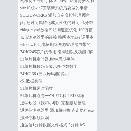
办?
机械制图专用字体 SolidWorks所需安装的
字体
win10或win7安装新系统后要做的事情
SOLIDWORKS 添加自定义按钮,草图的
剪裁,延伸,延长
php把时间戳转化成人性化的时间 几分钟
前,几小时前或几天前
zblog mysql数据库访问速度优化 100万篇
文章秒开不卡 php版
点击浏览器里的连接 唤醒本地exe 调用本
地exe
window10此电脑删除资源管理器自带的
下载，视频，图片，音乐，文档，桌面
74HC245芯片的作用 引脚图以及功能 (解
决单片机输出功率不足的问题)
51单片机定时器,时钟周期事件
51单片机数码管显示多位数数字
74HC138 (三八译码器)说明
c51数据类型
51单片机延时函数
51单片机点亮一个LED 和 LED闪烁
退学炒股《我和小明》完整跟贴整理
通达信浏览器里 添加超链接 点击执行exe
抓涨停板顺口溜
通达信1分钟数据文件格式 5分钟.lc5